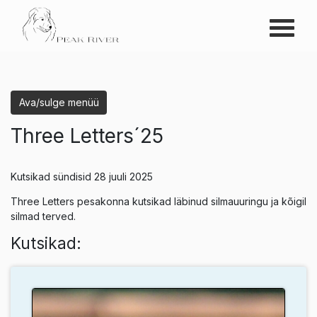
Menüü
Peak River
Ava/sulge menüü
Three Letters´25
Kutsikad sündisid 28 juuli 2025
Three Letters pesakonna kutsikad läbinud silmauuringu ja kõigil
silmad terved.
Kutsikad: