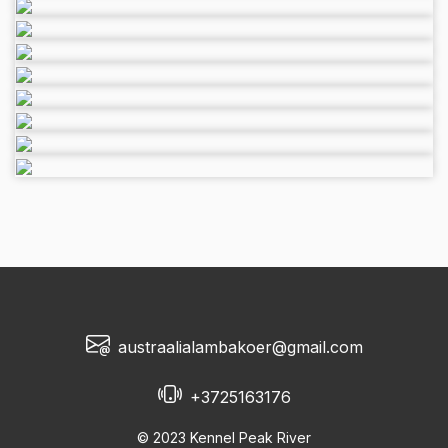
austraalialambakoer@gmail.com
+3725163176
© 2023 Kennel Peak River